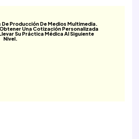
s De Producción De Medios Multimedia.
Obtener Una Cotización Personalizada
var Su Práctica Médica Al Siguiente
Nivel.