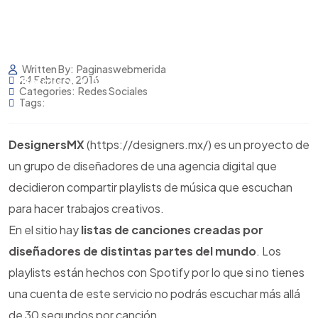
Inicio
Servicios
Written By:
Paginaswebmerida
24 Febrero, 2016
Permisos Y Avisos Cofepris
Blog
Categories:
Redes Sociales
Tags:
DesignersMX
(https://designers.mx/) es un proyecto de
un grupo de diseñadores de una agencia digital que
decidieron compartir playlists de música que escuchan
para hacer trabajos creativos.
En el sitio hay
listas de canciones creadas por
diseñadores de distintas partes del mundo
. Los
playlists están hechos con Spotify por lo que si no tienes
una cuenta de este servicio no podrás escuchar más allá
de 30 segundos por canción.