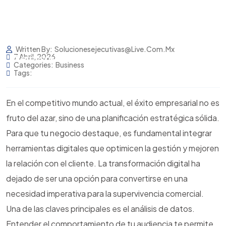
Inicio
Servicios
Written By:
Solucionesejecutivas@live.com.mx
7 Abril, 2026
Permisos Y Avisos Cofepris
Blog
Categories:
Business
Tags:
En el competitivo mundo actual, el éxito empresarial no es
fruto del azar, sino de una planificación estratégica sólida.
Para que tu negocio destaque, es fundamental integrar
herramientas digitales que optimicen la gestión y mejoren
la relación con el cliente. La transformación digital ha
dejado de ser una opción para convertirse en una
necesidad imperativa para la supervivencia comercial.
Una de las claves principales es el análisis de datos.
Entender el comportamiento de tu audiencia te permite