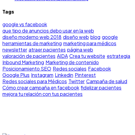
Tags
google vs facebook
que tipo de anuncios debo usar en la web
diseño moderno web 2018
diseño web
blog
google
herramientas de marketing
marketing para médicos
newsletter
atraer pacientes
página web
valoración de pacientes
AIDA
Crea tu website
estrategia
Inbound Marketing
Marketing de contenido
Posicionamiento SEO
Redes sociales
Facebook
Google Plus
Instagram
Linkedin
Pinterest
Redes sociales para Médicos
Twitter
Campaña de salud
Cómo crear campaña en facebook
fidelizar pacientes
mejora tu relación con tus pacientes