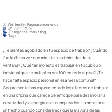
Inicio
Servicios
Written By:
Paginaswebmerida
Permisos Y Avisos Cofepris
28 Enero, 2016
Blog
Categories:
Marketing
Tags:
¿Te sientes agobiado en tu espacio de trabajo? ¿Cuándo
fue la última vez que miraste al exterior desde tu
ventana? ¿Qué tan molesto es trabajar en tu cubículo
individual que se multiplica por 100 en todo el piso? ¿Te
hace falta espacio personal en esa mesa comunal?
Seguramente has experimentado los efectos de trabajar
en una oficina que carece de enfoque para desarrollar la
creatividad y la energía en sus empleados. Lo anterior es
un hecho cuando consideramos que la mayoría de las